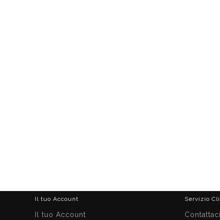
Il tuo Account
Servizio Cl
Il tuo Account
Contattac