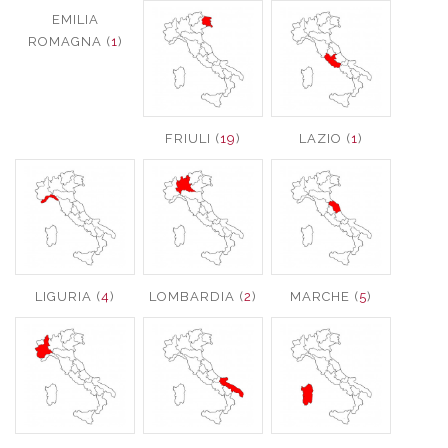
EMILIA
ROMAGNA (
1
)
FRIULI (
19
)
LAZIO (
1
)
LIGURIA (
4
)
LOMBARDIA (
2
)
MARCHE (
5
)