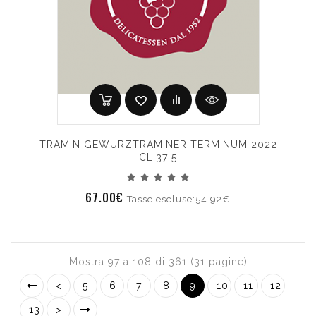
TRAMIN GEWURZTRAMINER TERMINUM 2022
CL.37 5
67.00€
Tasse escluse:54.92€
Mostra 97 a 108 di 361 (31 pagine)
<
5
6
7
8
9
10
11
12
13
>