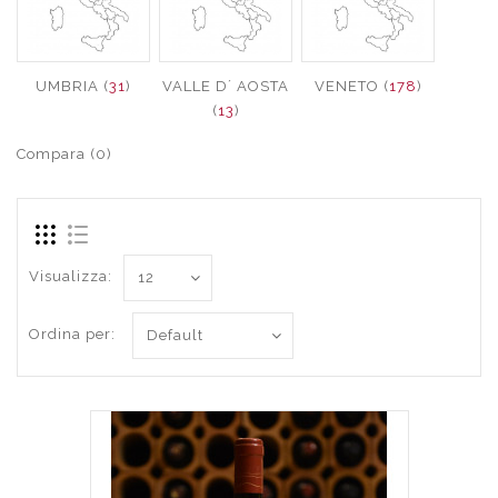
UMBRIA (
31
)
VALLE D´ AOSTA
VENETO (
178
)
(
13
)
Compara (0)
Visualizza:
Ordina per: