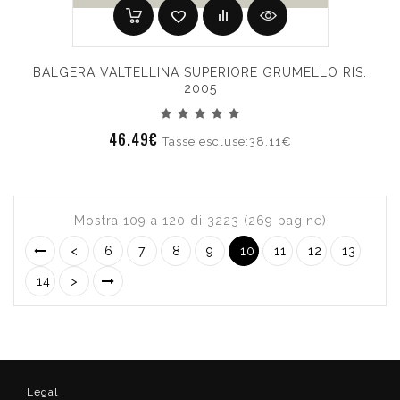
BALGERA VALTELLINA SUPERIORE GRUMELLO RIS.
2005
46.49€
Tasse escluse:38.11€
Mostra 109 a 120 di 3223 (269 pagine)
<
6
7
8
9
10
11
12
13
14
>
Legal