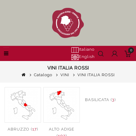
Italiano
0
English
VINI ITALIA ROSSI
Catalogo
VINI
VINI ITALIA ROSSI
BASILICATA (
3
)
ABRUZZO (
17
)
ALTO ADIGE
(
103
)