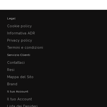
Legal
Cookie policy
Informativa ADR
Privacy policy
Termini e condizioni
Servizio Clienti
Contattaci
Resi
Mappa del Sito
Brand
Il tuo Account
Il tuo Account
Lista dei Desideri