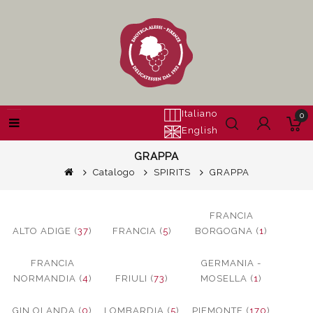
Italiano
0
English
GRAPPA
Catalogo
SPIRITS
GRAPPA
FRANCIA
ALTO ADIGE (
37
)
FRANCIA (
5
)
BORGOGNA (
1
)
FRANCIA
GERMANIA -
NORMANDIA (
4
)
FRIULI (
73
)
MOSELLA (
1
)
GIN OLANDA (
0
)
LOMBARDIA (
5
)
PIEMONTE (
170
)