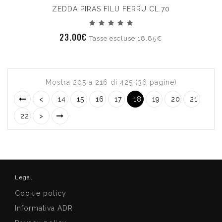
ZEDDA PIRAS FILU FERRU CL.70
23.00€
Tasse escluse:18.85€
Mostra 205 a 216 di 425 (36 pagine)
<
14
15
16
17
18
19
20
21
22
>
Legal
Cookie policy
Informativa ADR