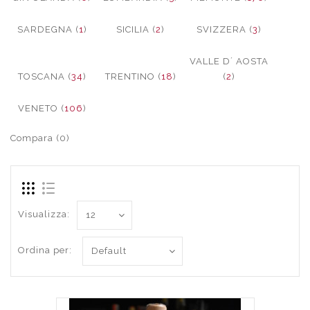
SARDEGNA (
1
)
SICILIA (
2
)
SVIZZERA (
3
)
VALLE D´ AOSTA
TOSCANA (
34
)
TRENTINO (
18
)
(
2
)
VENETO (
106
)
Compara (0)
Visualizza:
Ordina per: