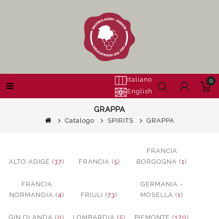
Italiano
0
English
GRAPPA
Catalogo
SPIRITS
GRAPPA
FRANCIA
ALTO ADIGE (
37
)
FRANCIA (
5
)
BORGOGNA (
1
)
FRANCIA
GERMANIA -
NORMANDIA (
4
)
FRIULI (
73
)
MOSELLA (
1
)
GIN OLANDA (
0
)
LOMBARDIA (
5
)
PIEMONTE (
170
)