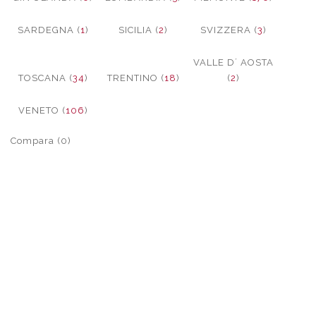
SARDEGNA (
1
)
SICILIA (
2
)
SVIZZERA (
3
)
VALLE D´ AOSTA
TOSCANA (
34
)
TRENTINO (
18
)
(
2
)
VENETO (
106
)
Compara (0)