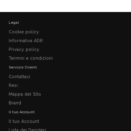
Legal
Cookie policy
Informativa ADR
Privacy policy
Termini e condizioni
Servizio Clienti
Contattaci
Resi
Mappa del Sito
Brand
Il tuo Account
Il tuo Account
Lista dei Desideri