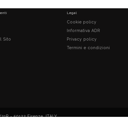
ienti
Legal
i
Cookie policy
Informativa ADR
 Sito
Privacy policy
Termini e condizioni
/31R - 50122 Firenze, ITALY
i © 2026