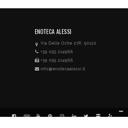
ENOTECA ALESSI
Via Delle Oche 27R, 50122
+39 055 214966
+39 055 214966
info@enotecaalessi.it