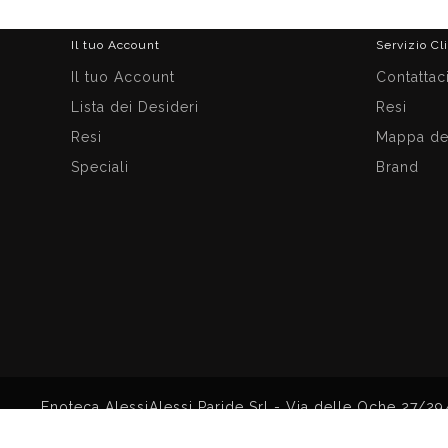
Il tuo Account
Servizio Cl
Il tuo Account
Contattac
Lista dei Desideri
Resi
Resi
Mappa del
Speciali
Brand
Enoteca AlessiAlessi Paride Srl - Via delle Oche 27/29
VAT IT00393150487 - Enoteca Aless