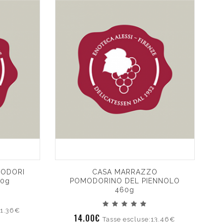
ODORI
CASA MARRAZZO
00g
POMODORINO DEL PIENNOLO
460g
11.36€
14.00€
Tasse escluse:13.46€