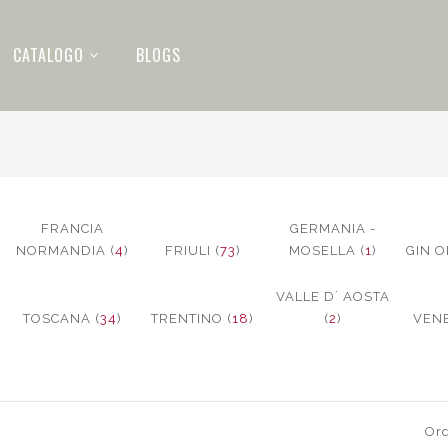
CATALOGO
BLOGS
FRANCIA
GERMANIA -
NORMANDIA (
4
)
FRIULI (
73
)
MOSELLA (
1
)
GIN O
VALLE D´ AOSTA
TOSCANA (
34
)
TRENTINO (
18
)
(
2
)
VENE
Ord