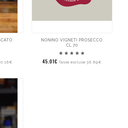
SCATO
NONINO VIGNETI PROSECCO
CL.70
45.01€
40.16€
Tasse escluse:36.89€