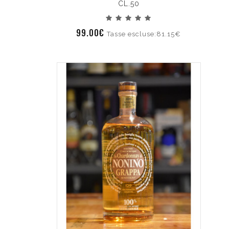
CL.50
99.00€
Tasse escluse:81.15€
€