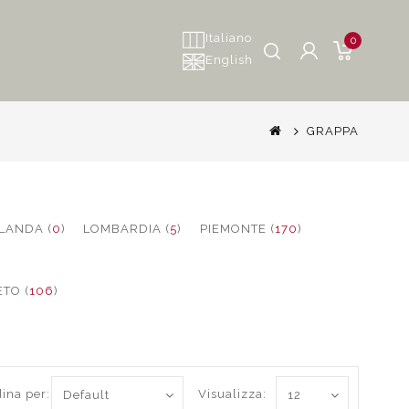
Italiano
0
English
GRAPPA
LANDA (
0
)
LOMBARDIA (
5
)
PIEMONTE (
170
)
TO (
106
)
ina per:
Visualizza: