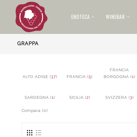
ENOTECA
WINEBAR
GRAPPA
FRANCIA
ALTO ADIGE (
37
)
FRANCIA (
5
)
BORGOGNA (
1
)
SARDEGNA (
1
)
SICILIA (
2
)
SVIZZERA (
3
)
Compara (0)