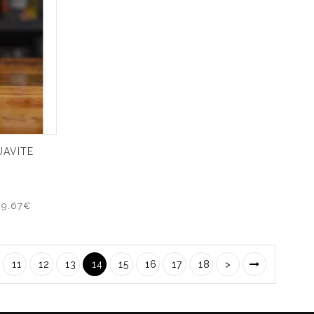
UAVITE
69.67€
11
12
13
14
15
16
17
18
>