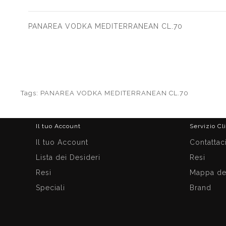
PANAREA VODKA MEDITERRANEAN CL.70
Tags:
PANAREA VODKA MEDITERRANEAN CL.70
Il tuo Account
Servizio Cl
Il tuo Account
Contattac
Lista dei Desideri
Resi
Resi
Mappa del
Speciali
Brand