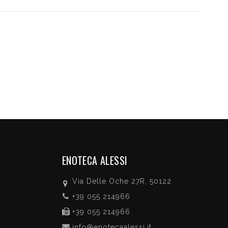
ENOTECA ALESSI
Via Delle Oche 27R, 50122
+39 055 214966
+39 055 214966
info@enotecaalessi.it