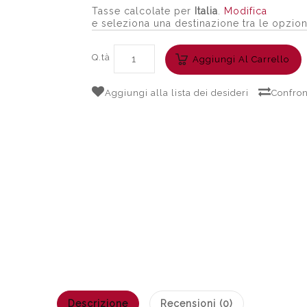
Tasse calcolate per
Italia
.
Modifica
e seleziona una destinazione tra le opzion
Q.tà
Aggiungi Al Carrello
Aggiungi alla lista dei desideri
Confron
Descrizione
Recensioni (0)