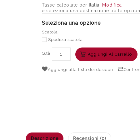
Tasse calcolate per
Italia
.
Modifica
e seleziona una destinazione tra le opzion
Seleziona una opzione
Scatola
Spedisci scatola
Q.tà
Aggiungi Al Carrello
Aggiungi alla lista dei desideri
Confron
Descrizione
Recensioni (0)