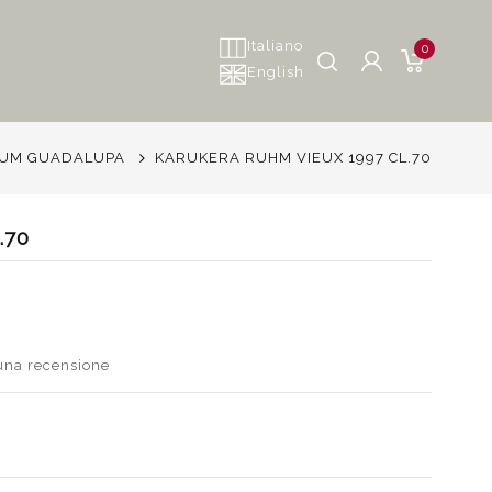
Italiano
0
English
UM GUADALUPA
KARUKERA RUHM VIEUX 1997 CL.70
.70
 una recensione