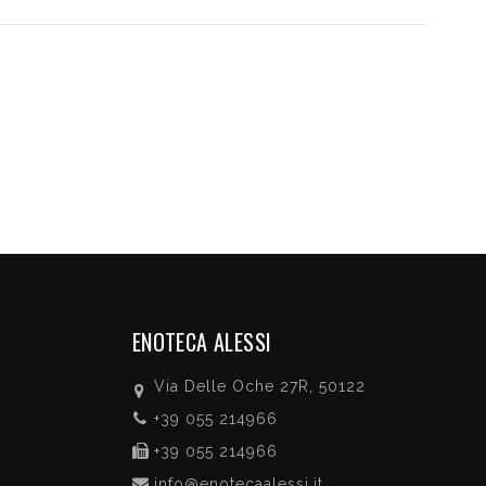
ENOTECA ALESSI
Via Delle Oche 27R, 50122
+39 055 214966
+39 055 214966
info@enotecaalessi.it