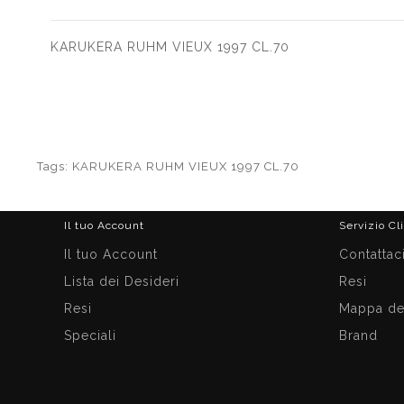
KARUKERA RUHM VIEUX 1997 CL.70
Tags:
KARUKERA RUHM VIEUX 1997 CL.70
Il tuo Account
Servizio Cl
Il tuo Account
Contattac
Lista dei Desideri
Resi
Resi
Mappa del
Speciali
Brand