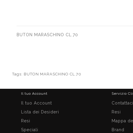
BUTON MARASCHINO CL.70
Tags:
BUTON MARASCHINO CL.70
Il tuo Account
Servizio Cl
Il tuo Account
Contattac
Lista dei Desideri
Resi
Resi
Mappa del
Speciali
Brand