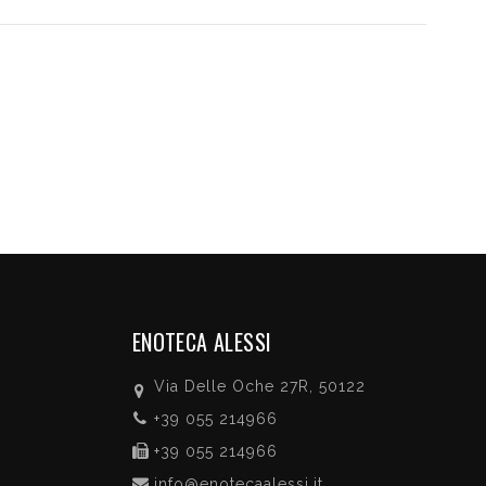
ENOTECA ALESSI
Via Delle Oche 27R, 50122
+39 055 214966
+39 055 214966
info@enotecaalessi.it