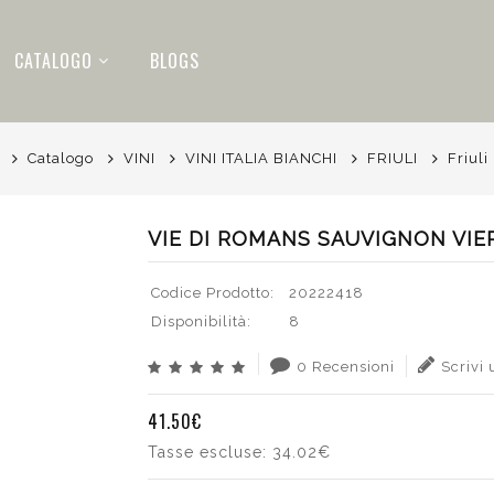
CATALOGO
BLOGS
Catalogo
VINI
VINI ITALIA BIANCHI
FRIULI
Friuli
VIE DI ROMANS SAUVIGNON VIER
Codice Prodotto:
20222418
Disponibilità:
8
0 Recensioni
Scrivi
41.50€
Tasse escluse:
34.02€