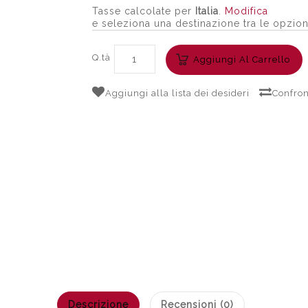
Tasse calcolate per
Italia
.
Modifica
e seleziona una destinazione tra le opzion
Q.tà
Aggiungi Al Carrello
Aggiungi alla lista dei desideri
Confron
Descrizione
Recensioni (0)