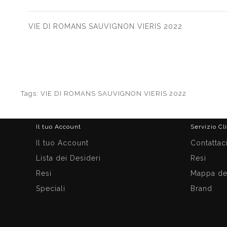
VIE DI ROMANS SAUVIGNON VIERIS 2022
Tags:
VIE DI ROMANS SAUVIGNON VIERIS 2022
Il tuo Account
Servizio Cl
Il tuo Account
Contattac
Lista dei Desideri
Resi
Resi
Mappa del
Speciali
Brand