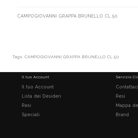
CAMPOGIOVANNI GRAPPA BRUNELLO CL.50
Tags:
CAMPOGIOVANNI GRAPPA BRUNELLO CL.50
Il tuo Account
Servizio Cl
Il tuo Account
Contattac
Lista dei Desideri
Resi
Resi
Mappa del
Speciali
Brand