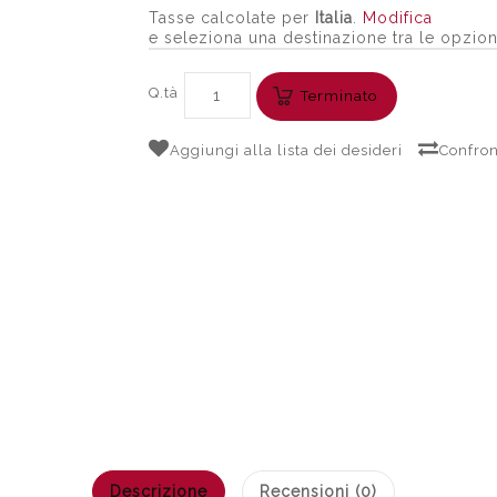
Tasse calcolate per
Italia
.
Modifica
e seleziona una destinazione tra le opzion
Q.tà
Terminato
Aggiungi alla lista dei desideri
Confron
Descrizione
Recensioni (0)