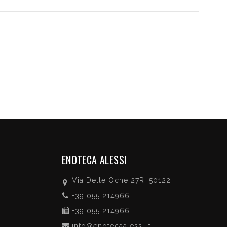
ENOTECA ALESSI
Via Delle Oche 27R, 50122
+39 055 214966
+39 055 214966
info@enotecaalessi.it