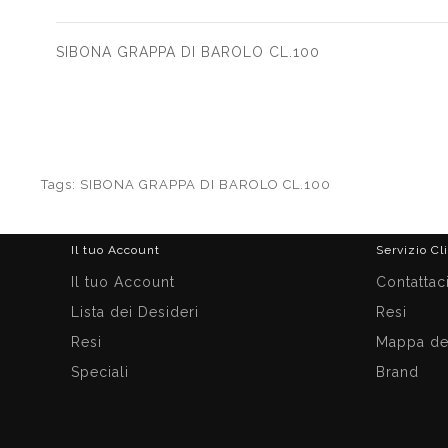
SIBONA GRAPPA DI BAROLO CL.100
Tags:
SIBONA GRAPPA DI BAROLO CL.100
Il tuo Account
Servizio Cl
Il tuo Account
Contattac
Lista dei Desideri
Resi
Resi
Mappa del
Speciali
Brand