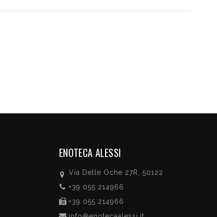
ENOTECA ALESSI
Via Delle Oche 27R, 50122
+39 055 214966
+39 055 214966
info@enotecaalessi.it