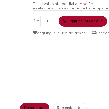
Tasse calcolate per
Italia
.
Modifica
e seleziona una destinazione tra le opzion
Q.tà
Aggiungi Al Carrello
Aggiungi alla lista dei desideri
Confron
Descrizione
Recensioni (0)