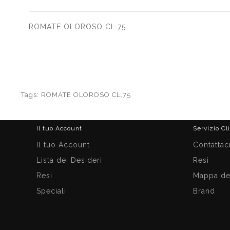
ROMATE OLOROSO CL.75
Tags:
ROMATE OLOROSO CL.75
Il tuo Account
Servizio Cl
Il tuo Account
Contattac
Lista dei Desideri
Resi
Resi
Mappa del
Speciali
Brand