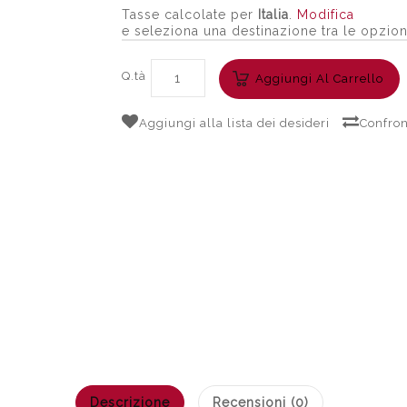
Tasse calcolate per
Italia
.
Modifica
e seleziona una destinazione tra le opzion
Q.tà
Aggiungi Al Carrello
Aggiungi alla lista dei desideri
Confron
Descrizione
Recensioni (0)