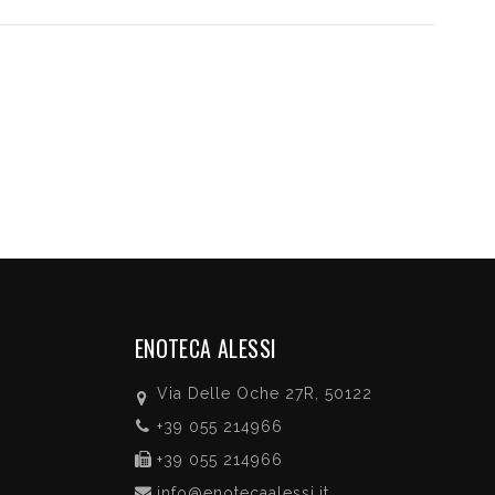
ENOTECA ALESSI
Via Delle Oche 27R, 50122
+39 055 214966
+39 055 214966
info@enotecaalessi.it