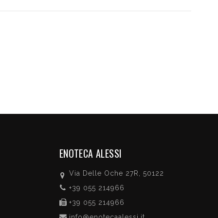
ENOTECA ALESSI
Via Delle Oche 27R, 50122
+39 055 214966
+39 055 214966
info@enotecaalessi.it