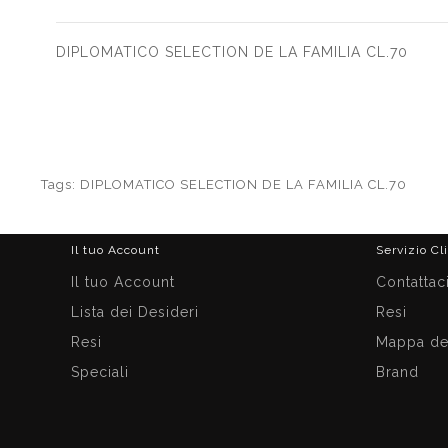
DIPLOMATICO SELECTION DE LA FAMILIA CL.70
Tags:
DIPLOMATICO SELECTION DE LA FAMILIA CL.70
Il tuo Account
Servizio Cl
Il tuo Account
Contattac
Lista dei Desideri
Resi
Resi
Mappa del
Speciali
Brand