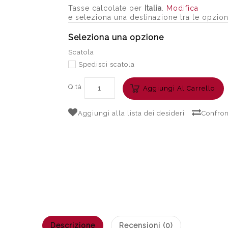
Tasse calcolate per
Italia
.
Modifica
e seleziona una destinazione tra le opzion
Seleziona una opzione
Scatola
Spedisci scatola
Q.tà
Aggiungi Al Carrello
Aggiungi alla lista dei desideri
Confron
Descrizione
Recensioni (0)