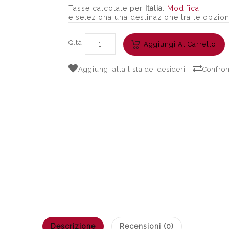
Tasse calcolate per
Italia
.
Modifica
e seleziona una destinazione tra le opzion
Q.tà
Aggiungi Al Carrello
Aggiungi alla lista dei desideri
Confron
Descrizione
Recensioni (0)