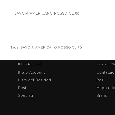
SAVOIA AMERICANO ROSSO CL.50
Tags:
SAVOIA AMERICANO ROSSO CL.50
Il tuo Account
Servizio Cl
Il tuo Account
Contattac
Lista dei Desideri
Resi
Resi
Mappa del
Speciali
Brand