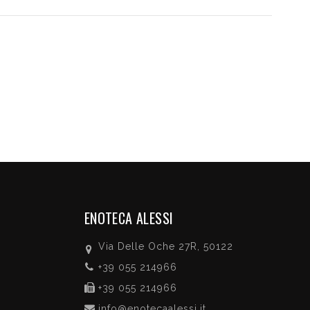
ENOTECA ALESSI
Via Delle Oche 27R, 50122
+39 055 214966
+39 055 214966
info@enotecaalessi.it