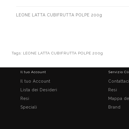
LEONE LATTA CUBIFRUTTA POLPE 200g
Tags:
LEONE LATTA CUBIFRUTTA POLPE 200g
Il tuo Account
Servizio Cl
Il tuo Account
Contattac
Lista dei Desideri
Resi
Resi
Mappa del
Speciali
Brand