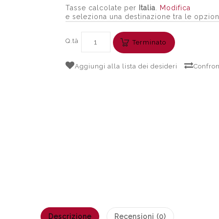
Tasse calcolate per
Italia
.
Modifica
e seleziona una destinazione tra le opzion
Q.tà
Terminato
Aggiungi alla lista dei desideri
Confron
Descrizione
Recensioni (0)