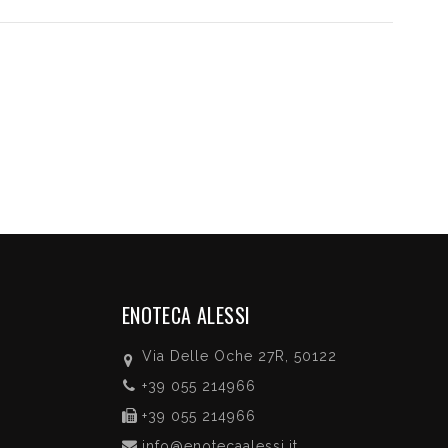
ENOTECA ALESSI
Via Delle Oche 27R, 50122
+39 055 214966
+39 055 214966
info@enotecaalessi.it