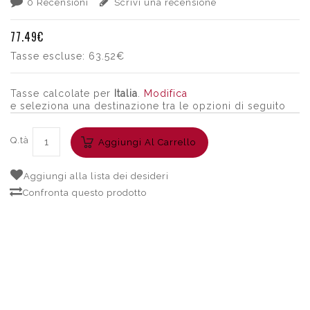
0 Recensioni
Scrivi una recensione
77.49€
Tasse escluse:
63.52€
Tasse calcolate per
Italia
.
Modifica
e seleziona una destinazione tra le opzioni di seguito
Q.tà
Aggiungi Al Carrello
Aggiungi alla lista dei desideri
Confronta questo prodotto