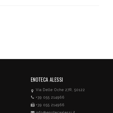
ENOTECA ALESSI
Via Delle Oche 27R, 50122
+39 055 214966
+39 055 214966
info@enotecaalessi.it