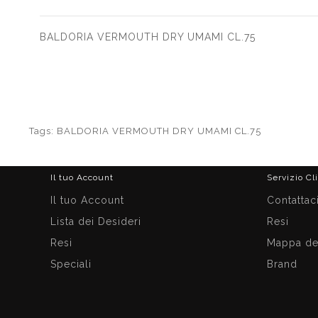
BALDORIA VERMOUTH DRY UMAMI CL.75
Tags:
BALDORIA VERMOUTH DRY UMAMI CL.75
Il tuo Account
Servizio Cl
Il tuo Account
Contattac
Lista dei Desideri
Resi
Resi
Mappa del
Speciali
Brand