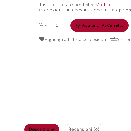
Tasse calcolate per
Italia
.
Modifica
e seleziona una destinazione tra le opzion
Q.tà
Aggiungi Al Carrello
Aggiungi alla lista dei desideri
Confron
Descrizione
Recensioni (0)