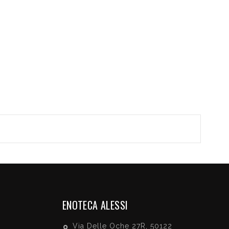
ENOTECA ALESSI
Via Delle Oche 27R, 50122