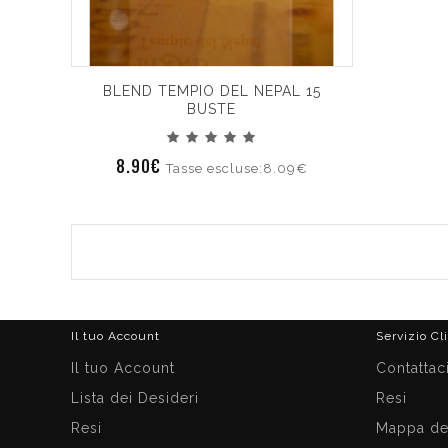
BLEND TEMPIO DEL NEPAL 15
BUSTE
8.90€
Tasse escluse:8.09€
Il tuo Account
Servizio Cl
Il tuo Account
Contattac
Lista dei Desideri
Resi
Resi
Mappa del