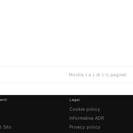
Mostra 1 a 1 di 1 (1 pagine)
ienti
Legal
i
Cookie policy
Informativa ADR
 Sito
Privacy policy