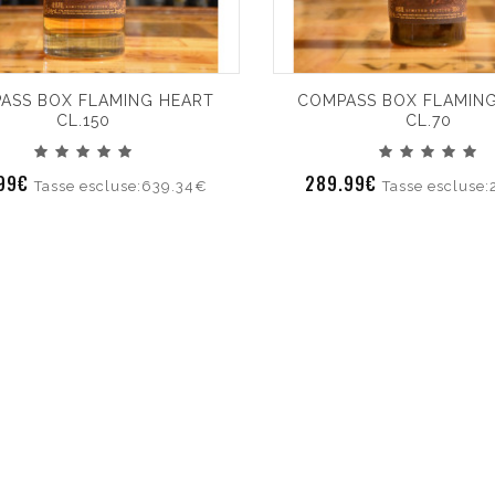
ASS BOX FLAMING HEART
COMPASS BOX FLAMIN
CL.150
CL.70
.99€
289.99€
Tasse escluse:639.34€
Tasse escluse