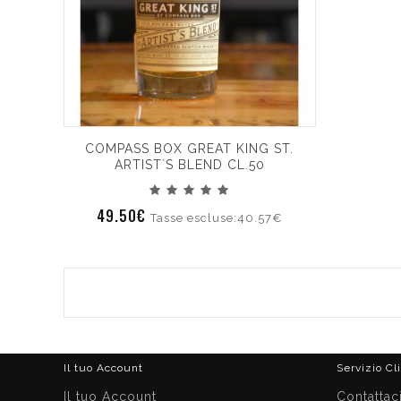
COMPASS BOX GREAT KING ST.
ARTIST´S BLEND CL.50
49.50€
Tasse escluse:40.57€
Il tuo Account
Servizio Cl
Il tuo Account
Contattac