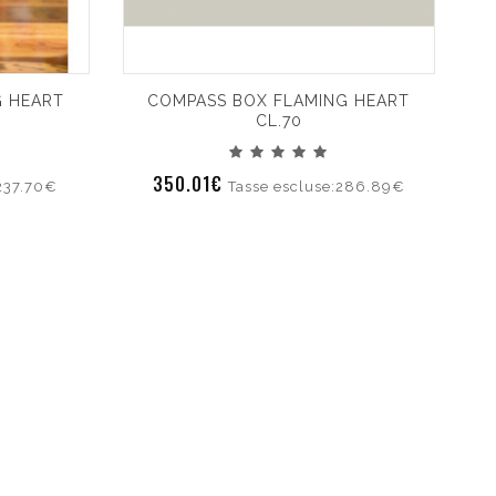
G HEART
COMPASS BOX FLAMING HEART
CL.70
350.01€
:237.70€
Tasse escluse:286.89€