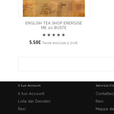
ENGLISH TEA SHOP ENERGISE
ME 20 BUSTE
5.50€
Tasse escluse:5.00€
Il tuo Account
Servizio Cl
Il tuo Account
Contattac
Lista dei Desideri
Resi
Resi
Mappa del