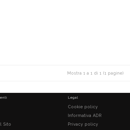
Mostra 1 a 1 di 1 (1 pagine)
ienti
Legal
i
Cookie policy
Informativa ADR
 Sito
Privacy policy