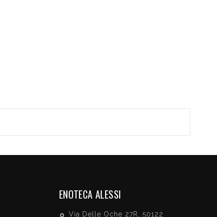
ENOTECA ALESSI
Via Delle Oche 27R, 50122