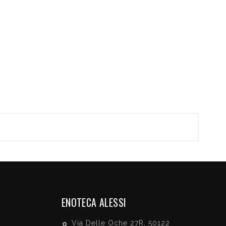
ENOTECA ALESSI
Via Delle Oche 27R, 50122