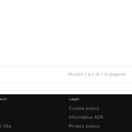
Mostra 1 a 1 di 1 (1 pagine)
ienti
Legal
i
Cookie policy
Informativa ADR
 Sito
Privacy policy