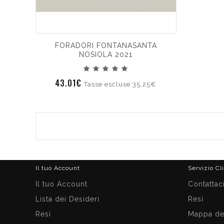
FORADORI FONTANASANTA
NOSIOLA 2021
43.01€
Tasse escluse:35.25€
Il tuo Account
Servizio Cl
Il tuo Account
Contattac
Lista dei Desideri
Resi
Resi
Mappa del