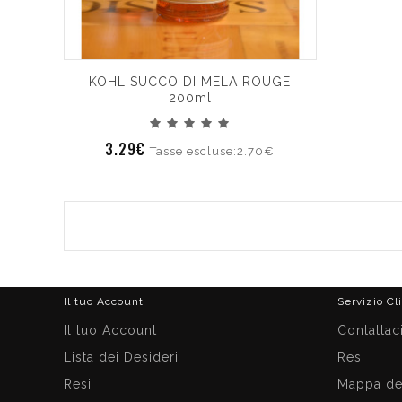
KOHL SUCCO DI MELA ROUGE
200ml
3.29€
Tasse escluse:2.70€
Il tuo Account
Servizio Cl
Il tuo Account
Contattac
Lista dei Desideri
Resi
Resi
Mappa del