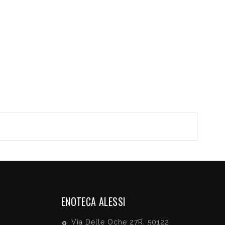
ENOTECA ALESSI
Via Delle Oche 27R, 50122