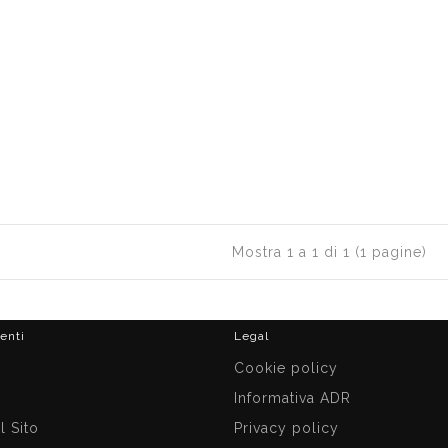
Mostra 1 a 1 di 1 (1 pagine)
ienti
Legal
i
Cookie policy
Informativa ADR
 Sito
Privacy policy