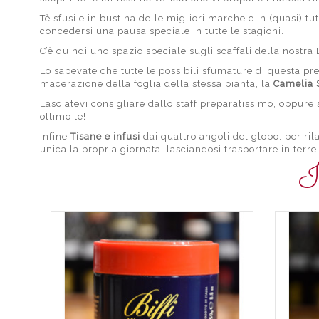
Tè sfusi e in bustina delle migliori marche e in (quasi) tu
concedersi una pausa speciale in tutte le stagioni.
C’è quindi uno spazio speciale sugli scaffali della nost
Lo sapevate che tutte le possibili sfumature di questa pr
macerazione della foglia della stessa pianta, la
Camelia 
Lasciatevi consigliare dallo staff preparatissimo, oppur
ottimo tè!
Infine
Tisane e infusi
dai quattro angoli del globo: per ril
unica la propria giornata, lasciandosi trasportare in terr
I