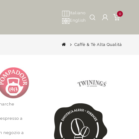
Italiano
0
English
Caffè & Tè Alta Qualità
 marche
 espresso a
in negozio a