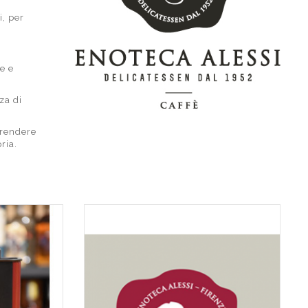
i, per
e e
za di
 rendere
ria.