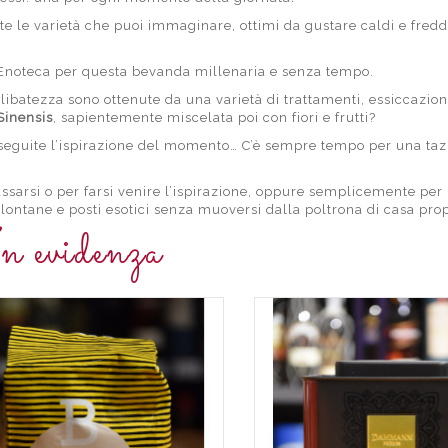
tte le varietà che puoi immaginare, ottimi da gustare caldi e fredd
ra Enoteca per questa bevanda millenaria e senza tempo.
elibatezza sono ottenute da una varietà di trattamenti, essiccazion
Sinensis
, sapientemente miscelata poi con fiori e frutti?
e seguite l’ispirazione del momento… C’è sempre tempo per una taz
assarsi o per farsi venire l’ispirazione, oppure semplicemente per
e lontane e posti esotici senza muoversi dalla poltrona di casa prop
n evidenza