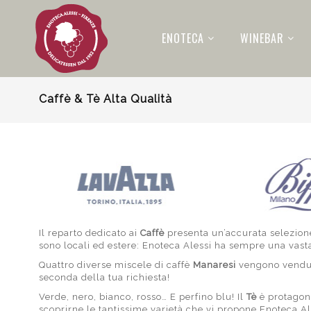
ENOTECA
WINEBAR
Caffè & Tè Alta Qualità
Il reparto dedicato ai
Caffè
presenta un’accurata selezione
sono locali ed estere: Enoteca Alessi ha sempre una vasta 
Quattro diverse miscele di caffè
Manaresi
vengono vendute
seconda della tua richiesta!
Verde, nero, bianco, rosso… E perfino blu! Il
Tè
è protagoni
scoprirne le tantissime varietà che vi propone Enoteca A