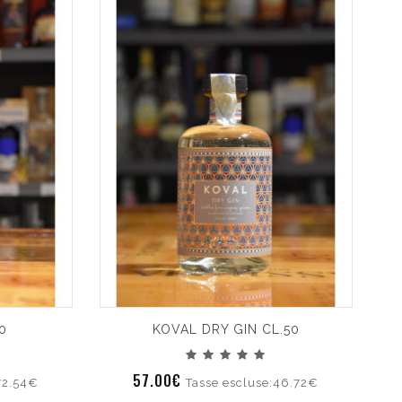
0
KOVAL DRY GIN CL.50
57.00€
72.54€
Tasse escluse:46.72€