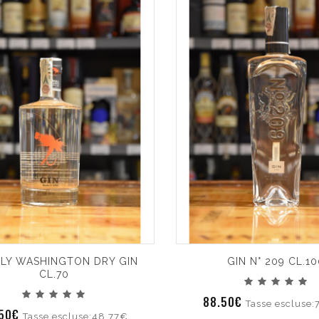
FLY WASHINGTON DRY GIN
GIN N° 209 CL.10
CL.70
88.50€
Tasse escluse:
.50€
Tasse escluse:48.77€