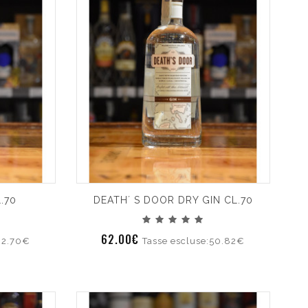
.70
DEATH´ S DOOR DRY GIN CL.70
62.00€
62.70€
Tasse escluse:50.82€