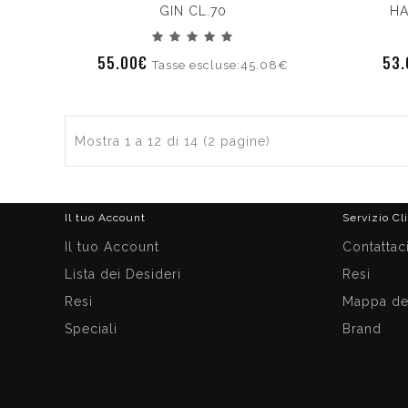
GIN CL.70
HA
55.00€
53
Tasse escluse:45.08€
Mostra 1 a 12 di 14 (2 pagine)
Il tuo Account
Servizio Cl
Il tuo Account
Contattac
Lista dei Desideri
Resi
Resi
Mappa del
Speciali
Brand