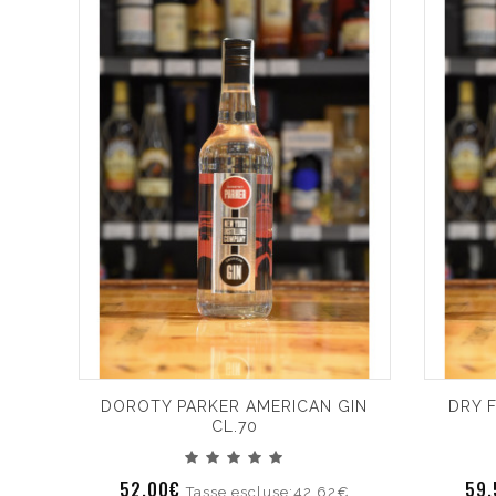
DOROTY PARKER AMERICAN GIN
DRY 
CL.70
52.00€
59
Tasse escluse:42.62€