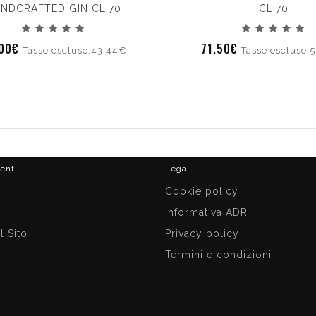
NDCRAFTED GIN CL.70
CL.70
.00€
71.50€
Tasse escluse:43.44€
Tasse escluse:
ienti
Legal
i
Cookie policy
Informativa ADR
 Sito
Privacy policy
Termini e condizioni