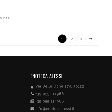
58.61€
1
2
>
ENOTECA ALESSI
Via Delle Oche 27R, 50122
+39 055 214966
+39 055 214966
info@enotecaalessi.it