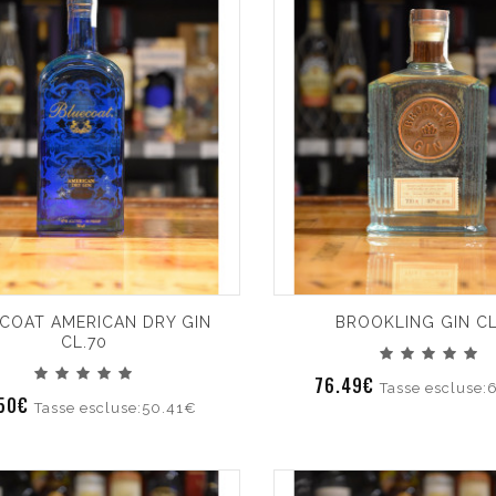
COAT AMERICAN DRY GIN
BROOKLING GIN CL
CL.70
76.49€
Tasse escluse:
.50€
Tasse escluse:50.41€