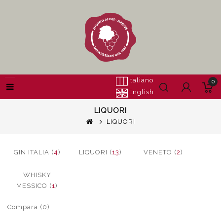
Italiano
0
English
LIQUORI
LIQUORI
GIN ITALIA (
4
)
LIQUORI (
13
)
VENETO (
2
)
WHISKY
MESSICO (
1
)
Compara (0)