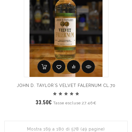
JOHN D. TAYLOR´S VELVET FALERNUM CL.70
33.50€
Tasse escluse:27.46€
Mostra 169 a 180 di 578 (49 pagine)