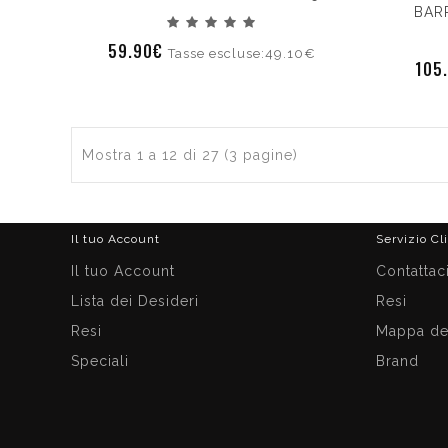
BAR
59.90€
Tasse escluse:49.10€
105
Mostra 1 a 12 di 27 (3 pagine)
Il tuo Account
Servizio Cl
Il tuo Account
Contattac
Lista dei Desideri
Resi
Resi
Mappa del
Speciali
Brand