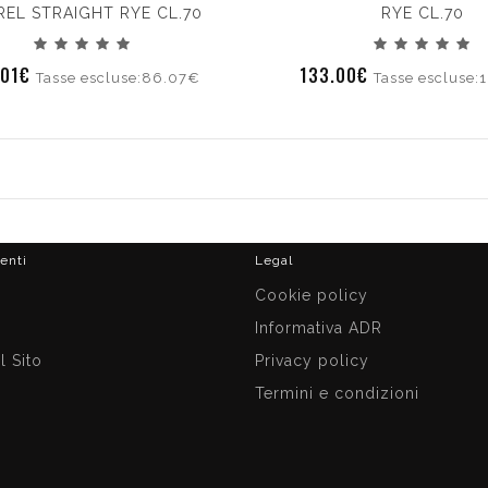
REL STRAIGHT RYE CL.70
RYE CL.70
.01€
133.00€
Tasse escluse:86.07€
Tasse escluse:
ienti
Legal
i
Cookie policy
Informativa ADR
 Sito
Privacy policy
Termini e condizioni