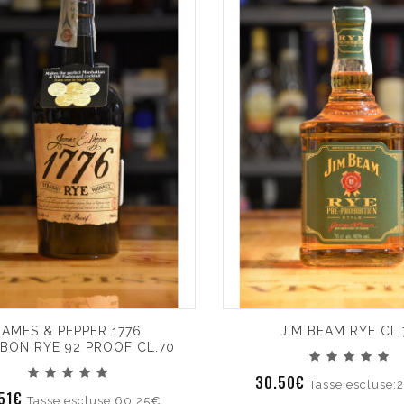
JAMES & PEPPER 1776
JIM BEAM RYE CL.
BON RYE 92 PROOF CL.70
30.50€
Tasse escluse:
.51€
Tasse escluse:60.25€