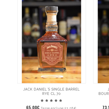
JACK DANIEL´S SINGLE BARREL
RYE CL.70
BOUR
65.00€
73
Tasse escluse:53.28€