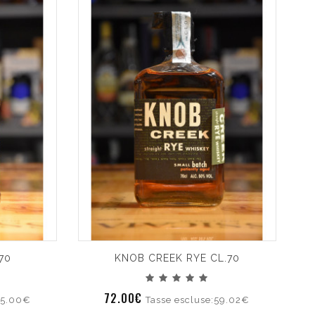
70
KNOB CREEK RYE CL.70
72.00€
25.00€
Tasse escluse:59.02€