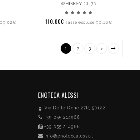
WHISKEY CL.70
110.00€
109.02€
Tasse escluse:90.16€
1
2
3
>
ENOTECA ALESSI
Via Delle Oche 27R, 50122
+39 055 214966
+39 055 214966
info@enotecaalessi.it