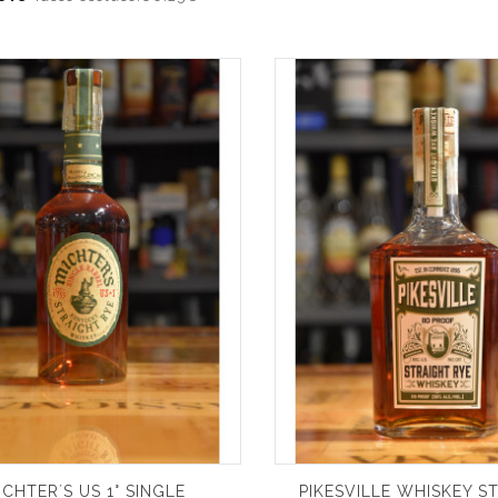
ICHTER´S US 1° SINGLE
PIKESVILLE WHISKEY S