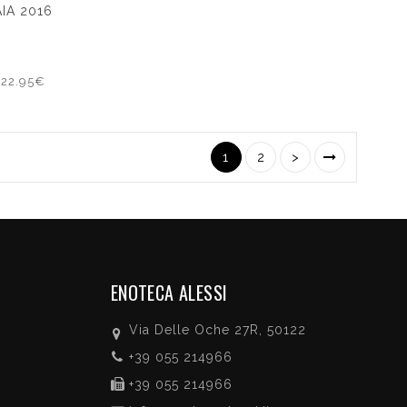
IA 2016
122.95€
1
2
>
ENOTECA ALESSI
Via Delle Oche 27R, 50122
+39 055 214966
+39 055 214966