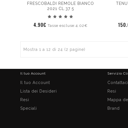
FRESCOBALDI REMOLE BIANCO
TENU
2021 CL.37 5
4.90€
150
Tasse escluse:4.02€
Mostra 1 a 12 di 24 (2 pagine)
Il tuo Account
Servizio Cl
Il tuo Account
Contattac
Lista dei Desideri
Resi
Resi
Mappa del
Speciali
Brand