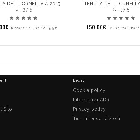
TA DELL´ ORNELLAIA 2015
TENUTA DELL´ ORNELLA
CL.37 5
CL.37 5
.00€
150.00€
Tasse escluse:122.95€
Tasse escluse:
ienti
Legal
i
Cookie policy
Informativa ADR
 Sito
Privacy policy
Termini e condizioni