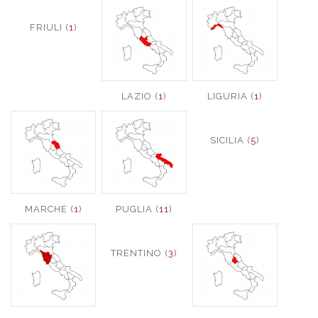
FRIULI (
1
)
LAZIO (
1
)
LIGURIA (
1
)
SICILIA (
5
)
MARCHE (
1
)
PUGLIA (
11
)
TRENTINO (
3
)