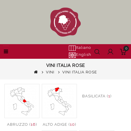
Italiano
0
English
VINI ITALIA ROSE
VINI
VINI ITALIA ROSE
BASILICATA (
1
)
ABRUZZO (
16
)
ALTO ADIGE (
10
)