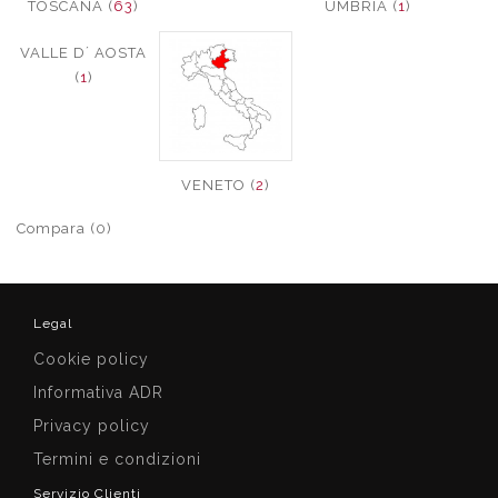
TOSCANA (
63
)
UMBRIA (
1
)
VALLE D´ AOSTA
(
1
)
VENETO (
2
)
Compara (0)
Legal
Cookie policy
Informativa ADR
Privacy policy
Termini e condizioni
Servizio Clienti