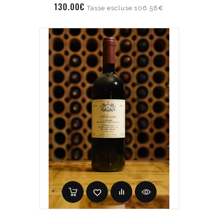
130.00€
Tasse escluse:106.56€