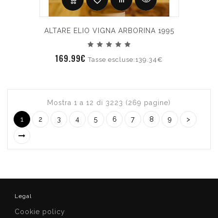
ALTARE ELIO VIGNA ARBORINA 1995
169.99€
Tasse escluse:139.34€
Mostra 1 a 12 di 3223 (269 pagine)
1
2
3
4
5
6
7
8
9
>
Legal
Cookie policy