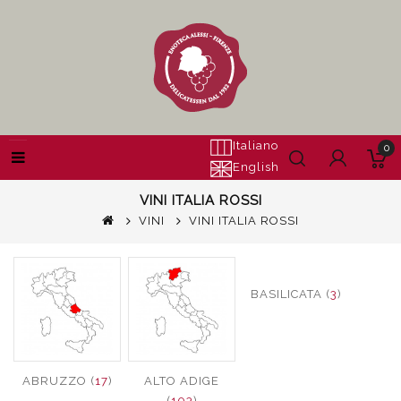
Italiano
0
English
VINI ITALIA ROSSI
VINI
VINI ITALIA ROSSI
BASILICATA (
3
)
ABRUZZO (
17
)
ALTO ADIGE
(
103
)