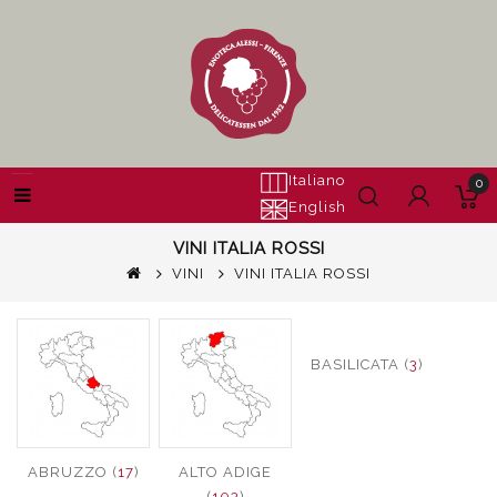
Italiano
0
English
VINI ITALIA ROSSI
VINI
VINI ITALIA ROSSI
BASILICATA (
3
)
ABRUZZO (
17
)
ALTO ADIGE
(
103
)