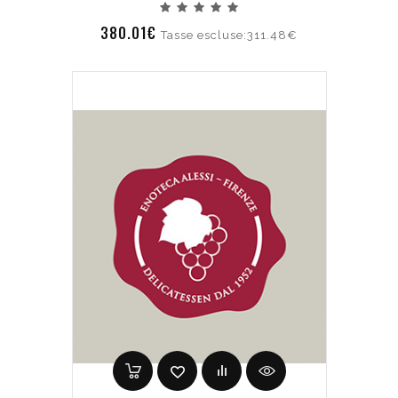
380.01€
Tasse escluse:311.48€