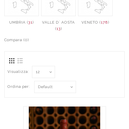
UMBRIA (
31
)
VALLE D´ AOSTA
VENETO (
178
)
(
13
)
Compara (0)
Visualizza:
Ordina per: