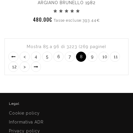
ARGIANO BRUNELLO 1982
480.00€
Tasse escluse:393.44€
Mostra 85 a 96 di 3223 (269 pagine)
<
4
5
6
7
8
9
10
11
12
>
Legal
Cookie policy
Informativa ADR
Privacy policy