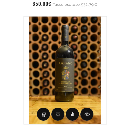
650.00€
Tasse escluse:532.79€