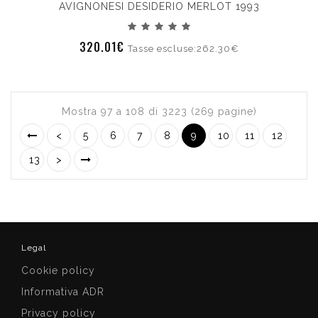
AVIGNONESI DESIDERIO MERLOT 1993
320.01€
Tasse escluse:262.30€
Mostra 97 a 108 di 3223 (269 pagine)
<
5
6
7
8
9
10
11
12
13
>
Legal
Cookie policy
Informativa ADR
Privacy policy