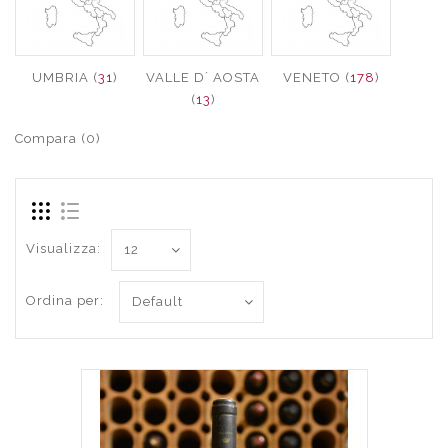
UMBRIA (
31
)
VALLE D´ AOSTA
VENETO (
178
)
(
13
)
Compara (0)
Visualizza:
Ordina per: