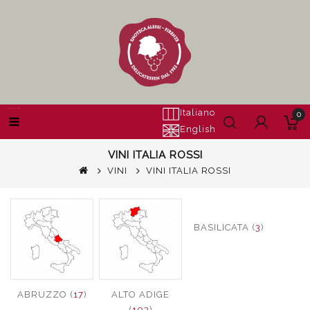
Italiano
0
English
VINI ITALIA ROSSI
VINI
VINI ITALIA ROSSI
BASILICATA (
3
)
ABRUZZO (
17
)
ALTO ADIGE
(
103
)