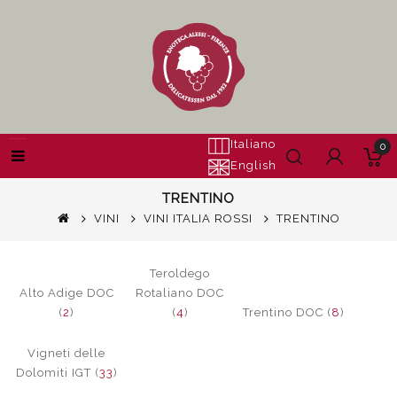
Italiano
0
English
TRENTINO
VINI
VINI ITALIA ROSSI
TRENTINO
Teroldego
Alto Adige DOC
Rotaliano DOC
(
2
)
(
4
)
Trentino DOC (
8
)
Vigneti delle
Dolomiti IGT (
33
)