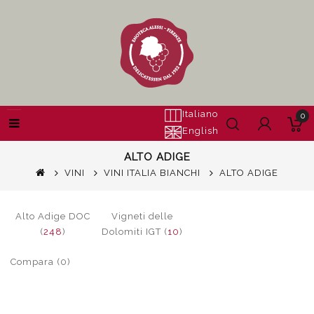
Italiano
0
English
ALTO ADIGE
VINI
VINI ITALIA BIANCHI
ALTO ADIGE
Alto Adige DOC
Vigneti delle
(
248
)
Dolomiti IGT (
10
)
Compara (0)