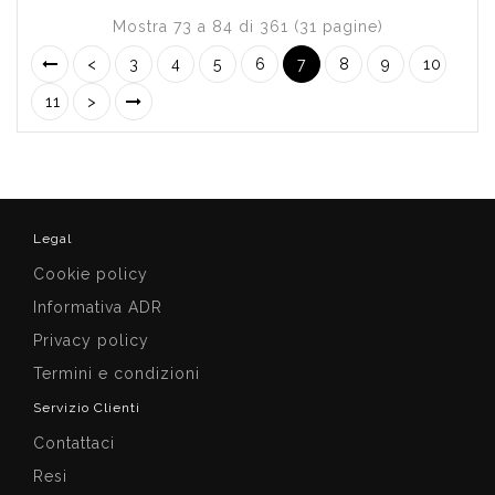
Mostra 73 a 84 di 361 (31 pagine)
<
3
4
5
6
7
8
9
10
11
>
Legal
Cookie policy
Informativa ADR
Privacy policy
Termini e condizioni
Servizio Clienti
Contattaci
Resi