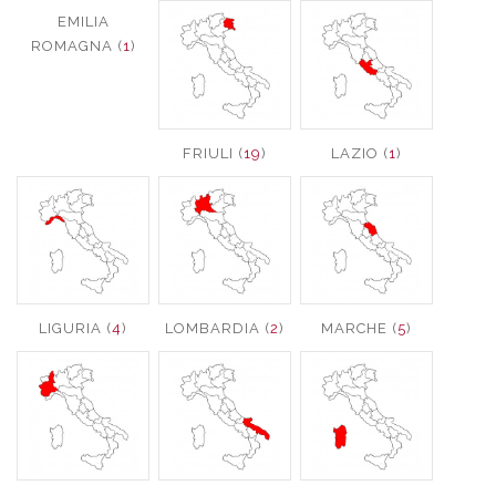
EMILIA
ROMAGNA (
1
)
FRIULI (
19
)
LAZIO (
1
)
LIGURIA (
4
)
LOMBARDIA (
2
)
MARCHE (
5
)