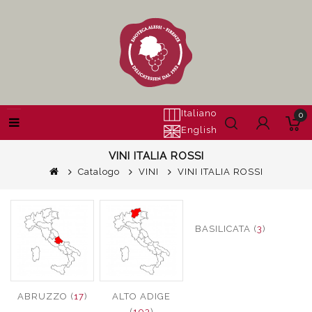
Italiano
0
English
VINI ITALIA ROSSI
Catalogo
VINI
VINI ITALIA ROSSI
BASILICATA (
3
)
ABRUZZO (
17
)
ALTO ADIGE
(
103
)