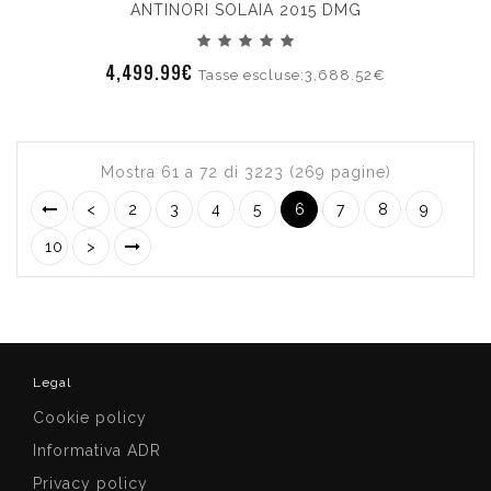
ANTINORI SOLAIA 2015 DMG
4,499.99€
Tasse escluse:3,688.52€
Mostra 61 a 72 di 3223 (269 pagine)
<
2
3
4
5
6
7
8
9
10
>
Legal
Cookie policy
Informativa ADR
Privacy policy