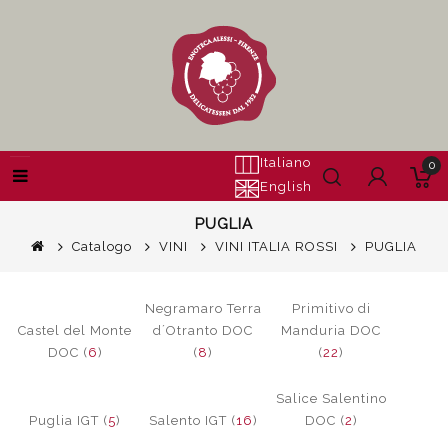
Italiano
0
English
PUGLIA
Catalogo
VINI
VINI ITALIA ROSSI
PUGLIA
Negramaro Terra
Primitivo di
Castel del Monte
d´Otranto DOC
Manduria DOC
DOC (
6
)
(
8
)
(
22
)
Salice Salentino
Puglia IGT (
5
)
Salento IGT (
16
)
DOC (
2
)