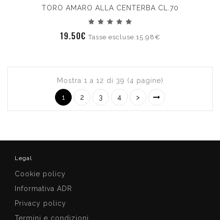
TORO AMARO ALLA CENTERBA CL.70
19.50€
Tasse escluse:15.98€
Mostra 1 a 12 di 39 (4 pagine)
1
2
3
4
>
Legal
Cookie policy
Informativa ADR
Privacy policy
Termini e condizioni