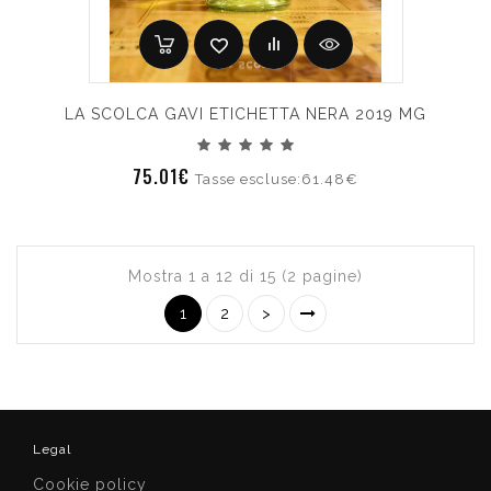
LA SCOLCA GAVI ETICHETTA NERA 2019 MG
75.01€
Tasse escluse:61.48€
Mostra 1 a 12 di 15 (2 pagine)
1
2
>
Legal
Cookie policy