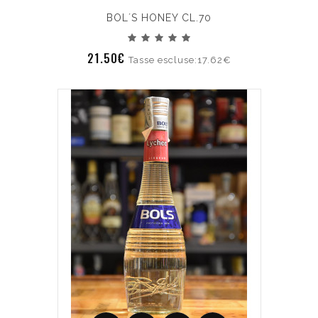
BOL´S HONEY CL.70
21.50€
Tasse escluse:17.62€