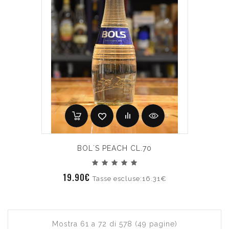
BOL´S PEACH CL.70
19.90€
Tasse escluse:16.31€
Mostra 61 a 72 di 578 (49 pagine)