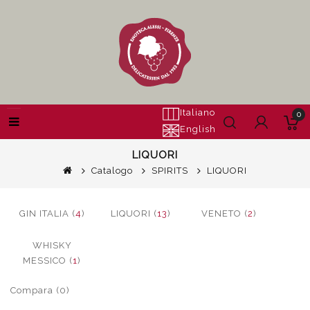
Italiano
0
English
LIQUORI
Catalogo
SPIRITS
LIQUORI
GIN ITALIA (
4
)
LIQUORI (
13
)
VENETO (
2
)
WHISKY
MESSICO (
1
)
Compara (0)