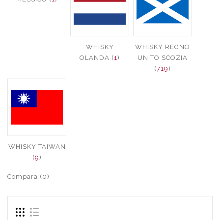
WHISKY
WHISKY REGNO
OLANDA (
1
)
UNITO SCOZIA
(
719
)
WHISKY TAIWAN
(
9
)
Compara (0)