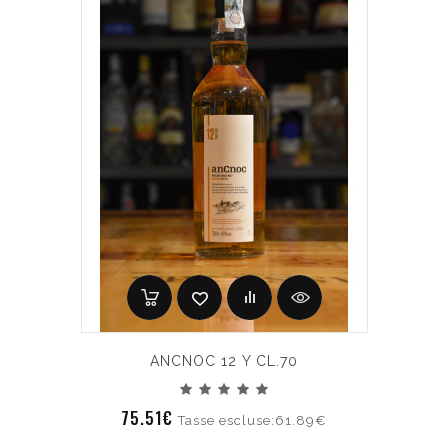
ANCNOC 12 Y CL.70
75.51€
Tasse escluse:61.89€