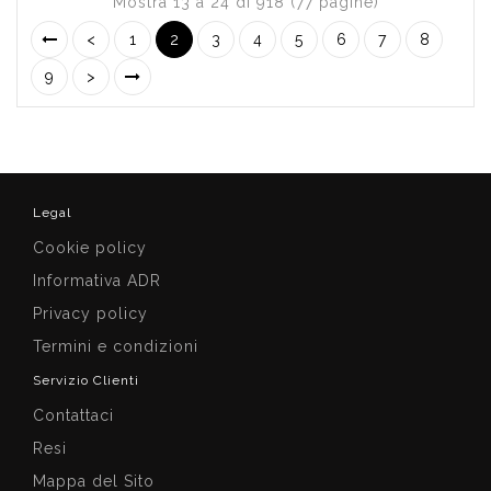
Mostra 13 a 24 di 918 (77 pagine)
<
1
2
3
4
5
6
7
8
9
>
Legal
Cookie policy
Informativa ADR
Privacy policy
Termini e condizioni
Servizio Clienti
Contattaci
Resi
Mappa del Sito