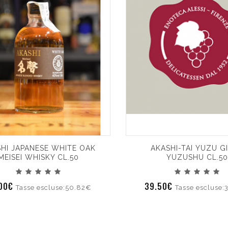
HI JAPANESE WHITE OAK
AKASHI-TAI YUZU G
MEISEI WHISKY CL.50
YUZUSHU CL.50
.00€
39.50€
Tasse escluse:50.82€
Tasse escluse: