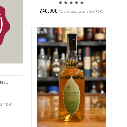
240.00€
Tasse escluse:196.72€
INJO
32.38€