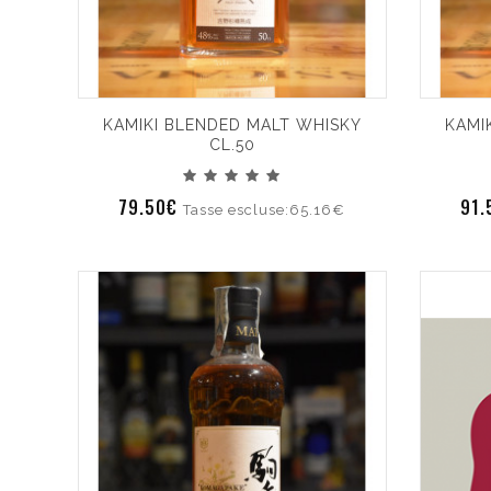
KAMIKI BLENDED MALT WHISKY
KAMI
CL.50
79.50€
91
Tasse escluse:65.16€