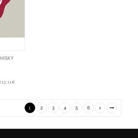
HISKY
213.11€
1
2
3
4
5
6
>