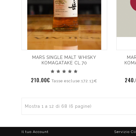
MARS SINGLE MALT WHISKY
MAR
KOMAGATAKE CL.70
KOMA
210.00€
240
Tasse escluse:172.13€
Mostra 1 a 12 di 68 (6 pagine)
Il tuo Account
Servizio Cl