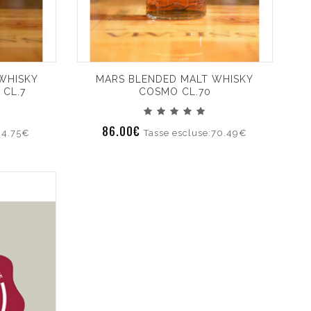
 WHISKY
MARS BLENDED MALT WHISKY
 CL.7
COSMO CL.70
86.00€
64.75€
Tasse escluse:70.49€