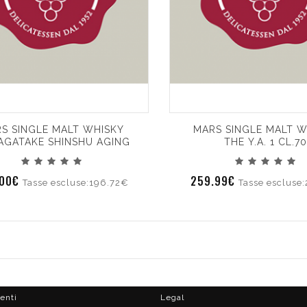
S SINGLE MALT WHISKY
MARS SINGLE MALT W
GATAKE SHINSHU AGING
THE Y.A. 1 CL.70
.00€
259.99€
Tasse escluse:196.72€
Tasse escluse:
ienti
Legal