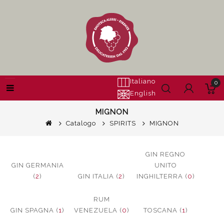
Italiano
0
English
MIGNON
Catalogo
SPIRITS
MIGNON
GIN REGNO
GIN GERMANIA
UNITO
(
2
)
GIN ITALIA (
2
)
INGHILTERRA (
0
)
RUM
GIN SPAGNA (
1
)
VENEZUELA (
0
)
TOSCANA (
1
)