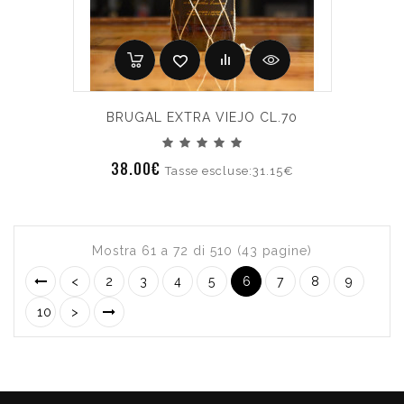
BRUGAL EXTRA VIEJO CL.70
38.00€
Tasse escluse:31.15€
Mostra 61 a 72 di 510 (43 pagine)
<
2
3
4
5
6
7
8
9
10
>