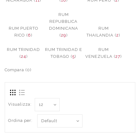
NICARAGUA (
11
)
(
16
)
RUM PERU´ (
2
)
RUM
REPUBBLICA
RUM PUERTO
DOMINICANA
RUM
RICO (
6
)
(
29
)
THAILANDIA (
2
)
RUM TRINIDAD
RUM TRINIDAD E
RUM
(
24
)
TOBAGO (
5
)
VENEZUELA (
27
)
Compara (0)
Visualizza:
Ordina per: