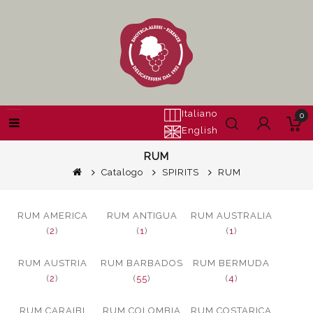
Italiano
0
English
RUM
Catalogo
SPIRITS
RUM
RUM AMERICA
RUM ANTIGUA
RUM AUSTRALIA
(
2
)
(
1
)
(
1
)
RUM AUSTRIA
RUM BARBADOS
RUM BERMUDA
(
2
)
(
55
)
(
4
)
RUM CARAIBI
RUM COLOMBIA
RUM COSTARICA