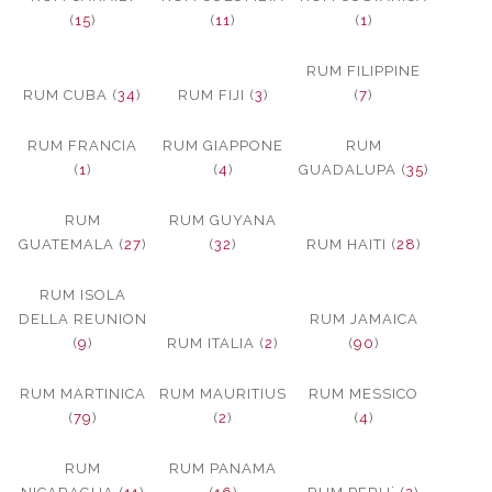
(
15
)
(
11
)
(
1
)
RUM FILIPPINE
RUM CUBA (
34
)
RUM FIJI (
3
)
(
7
)
RUM FRANCIA
RUM GIAPPONE
RUM
(
1
)
(
4
)
GUADALUPA (
35
)
RUM
RUM GUYANA
GUATEMALA (
27
)
(
32
)
RUM HAITI (
28
)
RUM ISOLA
DELLA REUNION
RUM JAMAICA
(
9
)
RUM ITALIA (
2
)
(
90
)
RUM MARTINICA
RUM MAURITIUS
RUM MESSICO
(
79
)
(
2
)
(
4
)
RUM
RUM PANAMA