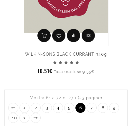
WILKIN-SONS BLACK CURRANT 340g
10.51€
Tasse escluse:9.55€
Mostra 61 a 72 di 270 (23 pagine)
<
2
3
4
5
6
7
8
9
10
>