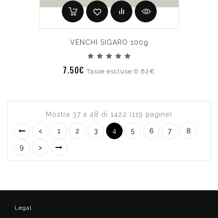
VENCHI SIGARO 100g
7.50€
Tasse escluse:6.82€
Mostra 37 a 48 di 1422 (119 pagine)
<
1
2
3
4
5
6
7
8
9
>
Legal