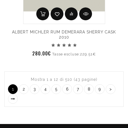
ALBERT MICHLER RUM DEMERARA SHERRY CASK
2010
280.00€
Tasse escluse:229.51€
Mostra 1 a 12 di 510 (43 pagine)
1
2
3
4
5
6
7
8
9
>