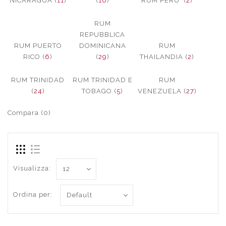
NICARAGUA (
11
)
(
16
)
RUM PERU´ (
2
)
RUM
REPUBBLICA
RUM PUERTO
DOMINICANA
RUM
RICO (
6
)
(
29
)
THAILANDIA (
2
)
RUM TRINIDAD
RUM TRINIDAD E
RUM
(
24
)
TOBAGO (
5
)
VENEZUELA (
27
)
Compara (0)
Visualizza:
Ordina per: