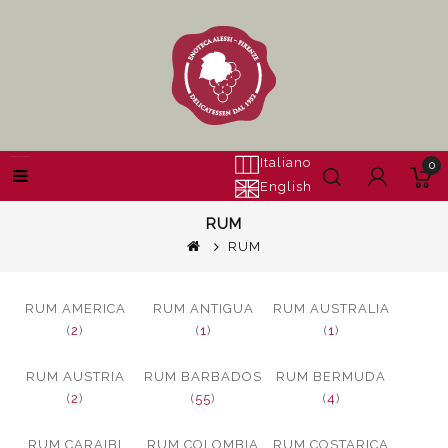
Italiano
0
English
RUM
RUM
RUM AMERICA
RUM ANTIGUA
RUM AUSTRALIA
(
2
)
(
1
)
(
1
)
RUM AUSTRIA
RUM BARBADOS
RUM BERMUDA
(
2
)
(
55
)
(
4
)
RUM CARAIBI
RUM COLOMBIA
RUM COSTARICA