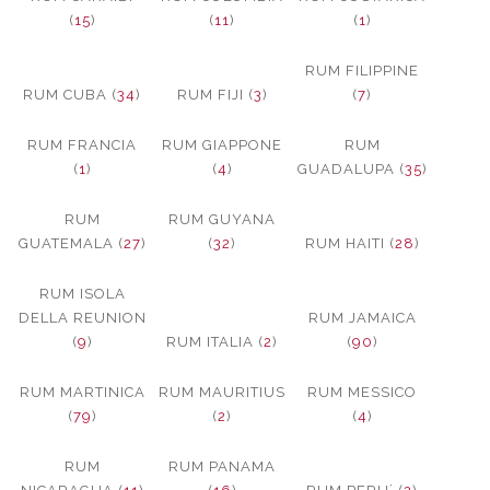
(
15
)
(
11
)
(
1
)
RUM FILIPPINE
RUM CUBA (
34
)
RUM FIJI (
3
)
(
7
)
RUM FRANCIA
RUM GIAPPONE
RUM
(
1
)
(
4
)
GUADALUPA (
35
)
RUM
RUM GUYANA
GUATEMALA (
27
)
(
32
)
RUM HAITI (
28
)
RUM ISOLA
DELLA REUNION
RUM JAMAICA
(
9
)
RUM ITALIA (
2
)
(
90
)
RUM MARTINICA
RUM MAURITIUS
RUM MESSICO
(
79
)
(
2
)
(
4
)
RUM
RUM PANAMA