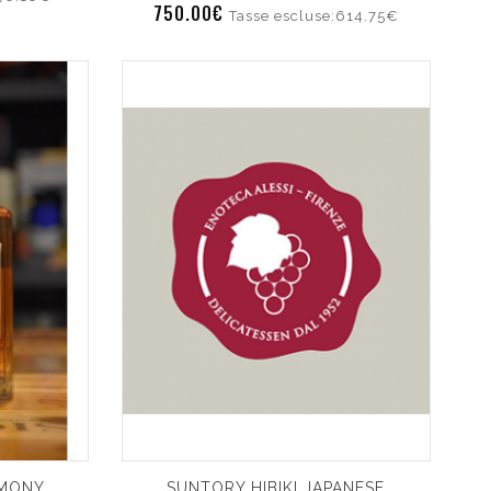
750.00€
Tasse escluse:614.75€
RMONY
SUNTORY HIBIKI JAPANESE