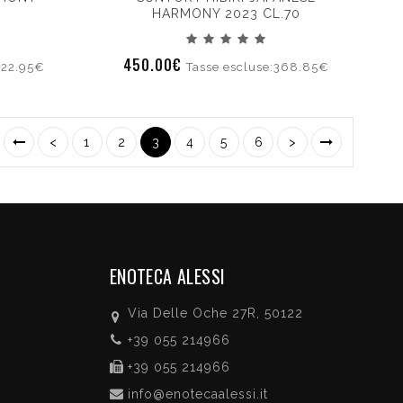
HARMONY 2023 CL.70
450.00€
122.95€
Tasse escluse:368.85€
<
1
2
3
4
5
6
>
ENOTECA ALESSI
Via Delle Oche 27R, 50122
+39 055 214966
+39 055 214966
info@enotecaalessi.it