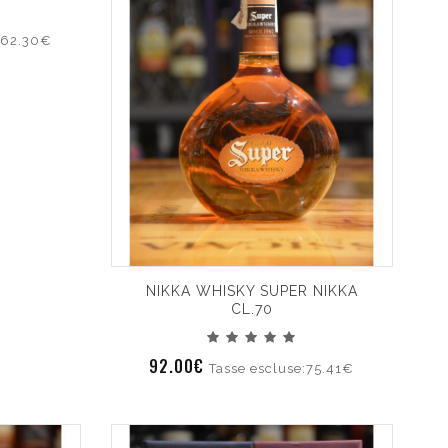
262.30€
NIKKA WHISKY SUPER NIKKA
CL.70
92.00€
Tasse escluse:75.41€