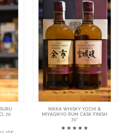
TSURU
NIKKA WHISKY YOCHI &
CL.70
MIYAGIKYO RUM CASK FINISH
70°
:90.16€