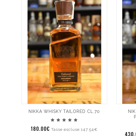
NIKKA WHISKY TAILORED CL.70
NI
180.00€
Tasse escluse:147.54€
430