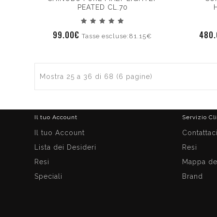
PEATED CL.70
99.00€
480
Tasse escluse:81.15€
Mostra 25 a 36 di 68 (6 pagine)
Il tuo Account
Servizio Cl
Il tuo Account
Contattac
Lista dei Desideri
Resi
Resi
Mappa del
Speciali
Brand