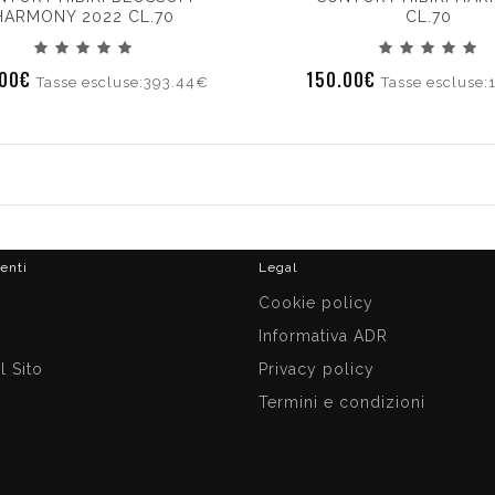
HARMONY 2022 CL.70
CL.70
.00€
150.00€
Tasse escluse:393.44€
Tasse escluse:
ienti
Legal
i
Cookie policy
Informativa ADR
 Sito
Privacy policy
Termini e condizioni