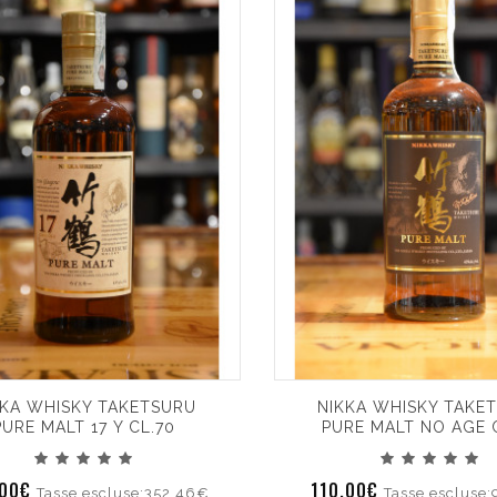
KKA WHISKY TAKETSURU
NIKKA WHISKY TAKE
PURE MALT 17 Y CL.70
PURE MALT NO AGE 
.00€
110.00€
Tasse escluse:352.46€
Tasse escluse