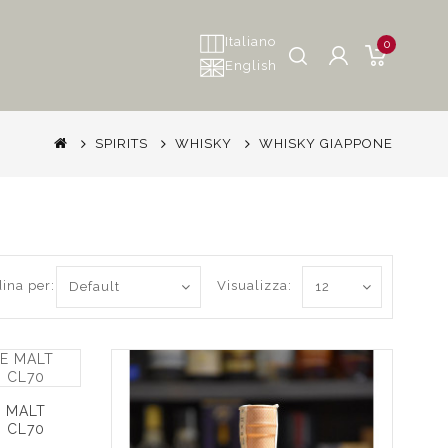
Italiano
0
English
SPIRITS
WHISKY
WHISKY GIAPPONE
ina per:
Visualizza:
E MALT
H CL70